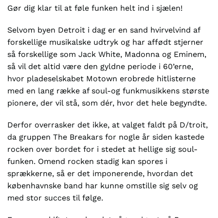
Gør dig klar til at føle funken helt ind i sjælen!
Selvom byen Detroit i dag er en sand hvirvelvind af
forskellige musikalske udtryk og har affødt stjerner
så forskellige som Jack White, Madonna og Eminem,
så vil det altid være den gyldne periode i 60’erne,
hvor pladeselskabet Motown erobrede hitlisterne
med en lang række af soul-og funkmusikkens største
pionere, der vil stå, som dér, hvor det hele begyndte.
Derfor overrasker det ikke, at valget faldt på D/troit,
da gruppen The Breakars for nogle år siden kastede
rocken over bordet for i stedet at hellige sig soul-
funken. Omend rocken stadig kan spores i
sprækkerne, så er det imponerende, hvordan det
københavnske band har kunne omstille sig selv og
med stor succes til følge.