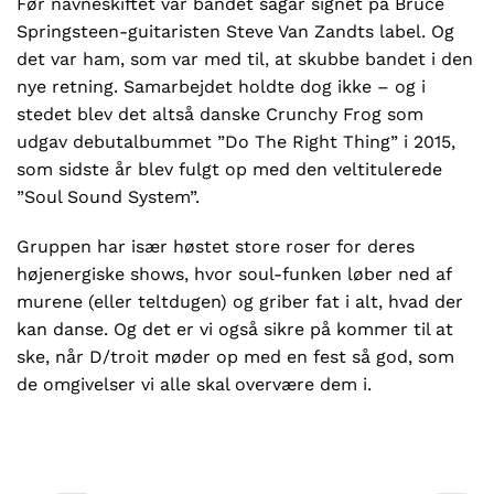
Før navneskiftet var bandet sågar signet på Bruce
Springsteen-guitaristen Steve Van Zandts label. Og
det var ham, som var med til, at skubbe bandet i den
nye retning. Samarbejdet holdte dog ikke – og i
stedet blev det altså danske Crunchy Frog som
udgav debutalbummet ”Do The Right Thing” i 2015,
som sidste år blev fulgt op med den veltitulerede
”Soul Sound System”.
Gruppen har især høstet store roser for deres
højenergiske shows, hvor soul-funken løber ned af
murene (eller teltdugen) og griber fat i alt, hvad der
kan danse. Og det er vi også sikre på kommer til at
ske, når D/troit møder op med en fest så god, som
de omgivelser vi alle skal overvære dem i.