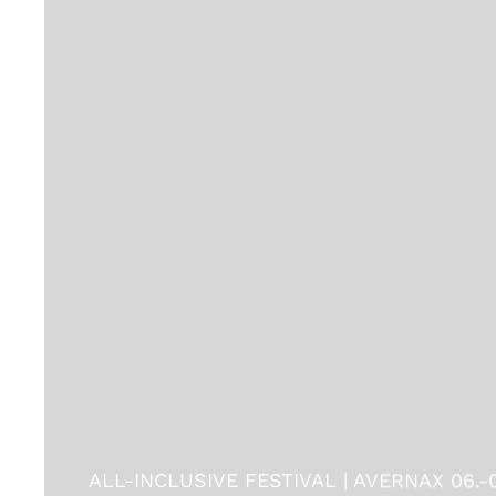
ALL-INCLUSIVE FESTIVAL | AVERNAX 06.-