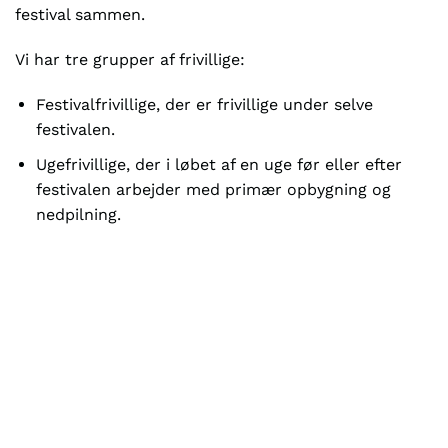
festival sammen.
Vi har tre grupper af frivillige:
Festivalfrivillige, der er frivillige under selve
festivalen.
Ugefrivillige, der i løbet af en uge før eller efter
festivalen arbejder med primær opbygning og
nedpilning.
Helårsfrivillige, der hele året rundt står for
planlægning af festivalen og drifter organisationen
bag AvernaX.
Du er altid velkommen til at skrive til
frivillig@avernax.dk
for at høre, om der er plads på
frivilligholdet.