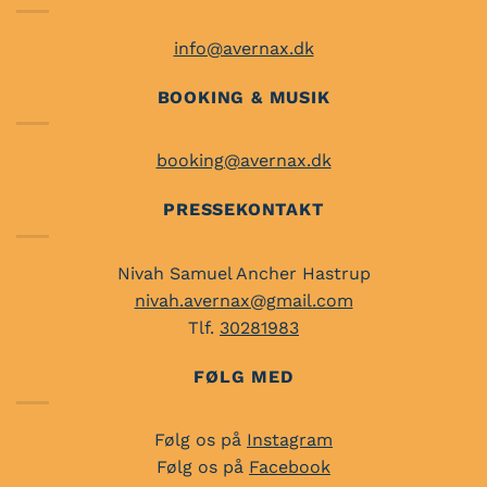
info@avernax.dk
BOOKING & MUSIK
booking@avernax.dk
PRESSEKONTAKT
Nivah Samuel Ancher Hastrup
nivah.avernax@gmail.com
Tlf.
30281983
FØLG MED
Følg os på
Instagram
Følg os på
Facebook