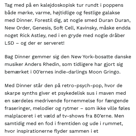
Tag med på en kalejdoskopisk tur rundt i poppens
både mørke, varme, højtidlige og festlige galakse
med Dinner. Forestil dig, at nogle smed Duran Duran,
New Order, Genesis, Soft Cell, Kavinsky, måske endda
noget Rick Astley, ned i en gryde med nogle dråber
LSD – og der er serveret!
Bag Dinner gemmer sig den New York-bosatte danske
musiker Anders Rhedin, som tidligere har gjort sig
bemærket i 00’ernes indie-darlings Moon Gringo.
Med Dinner står den på retro-psych-pop, hvor de
skarpe synths giver et psykedelisk sus i maven med
en særdeles medrivende fornemmelse for fængende
fraseringer, melodier og rytmer – som ikke ville føles
malplaceret i et væld af tv-shows fra 80’erne. Men
samtidig med en fod i fremtiden og ude i rummet,
hvor inspirationerne flyder sammen i et