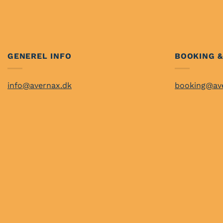
GENEREL INFO
BOOKING &
info@avernax.dk
booking@av