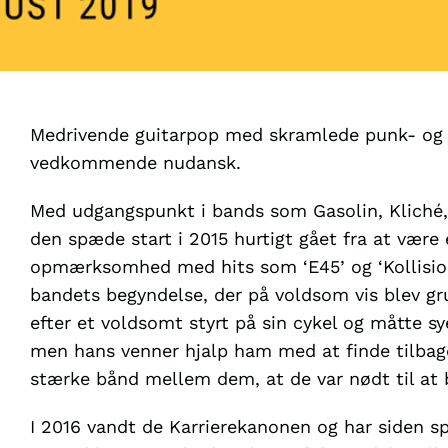
Medrivende guitarpop med skramlede punk- og 
vedkommende nudansk.
Med udgangspunkt i bands som Gasolin, Kliché, 
den spæde start i 2015 hurtigt gået fra at være 
opmærksomhed med hits som ‘E45’ og ‘Kollision
bandets begyndelse, der på voldsom vis blev gr
efter et voldsomt styrt på sin cykel og måtte sy
men hans venner hjalp ham med at finde tilbage 
stærke bånd mellem dem, at de var nødt til at b
I 2016 vandt de Karrierekanonen og har siden sp