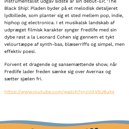
instrumentalist udgav sidste år sin debut-EP, ‘The
Black Ship’. Pladen byder på et melodisk detaljeret
lydbillede, som planter sig et sted mellem pop, indie,
hiphop og electronica. I et musikalsk landskab af
udpræget filmisk karakter synger Fredlife med sin
dybe røst a la Leonard Cohen sig gennem et tykt
velourtæppe af synth-bas, blæserriffs og simpel, men
effektiv poesi.
Forvent et dragende og sansemættende show, når
Fredlife lader freden sænke sig over Avernax og
sætter sjælen fri.
https://www.youtube.com/watch?v=zvlXV5U8uXs