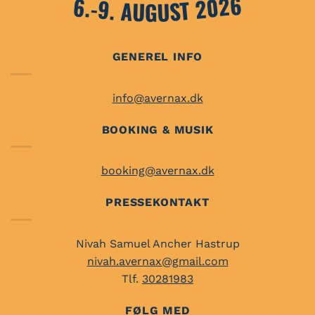
6.-9. AUGUST 2026
GENEREL INFO
info@avernax.dk
BOOKING & MUSIK
booking@avernax.dk
PRESSEKONTAKT
Nivah Samuel Ancher Hastrup
nivah.avernax@gmail.com
Tlf.
30281983
FØLG MED