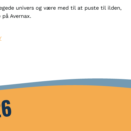
rægede univers og være med til at puste til ilden,
 på Avernax.
Y
26