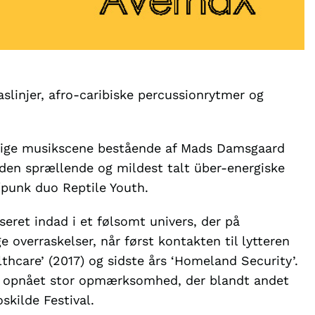
slinjer, afro-caribiske percussionrytmer og
emlige musikscene bestående af Mads Damsgaard
den sprællende og mildest talt über-energiske
punk duo Reptile Youth.
seret indad i et følsomt univers, der på
overraskelser, når først kontakten til lytteren
ealthcare’ (2017) og sidste års ‘Homeland Security’.
ede opnået stor opmærksomhed, der blandt andet
skilde Festival.