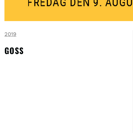
2019
GOSS