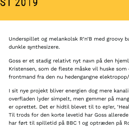
Underspillet og melankolsk R’n’B med groovy ba
dunkle synthesizere.
Goss er et stadig relativt nyt navn på den hj
Kristensen, som de fleste måske vil huske som 
frontmand fra den nu hedengangne elektropop/
I sit nye projekt bliver energien dog mere kanali
overfladen lyder simpelt, men gemmer på mange 
er oprettet. Det er hidtil blevet til to ep’er, ‘H
Til trods for den korte levetid har Goss aller
har ført til spilletid på BBC 1 og optræden på Ro