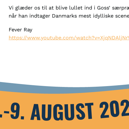
Vi glæder os til at blive lullet ind i Goss’ særp
når han indtager Danmarks mest idylliske scene
Fever Ray
https://www.youtube.com/watch?v=XjqNDAljNr
.-9. AUGUST 20