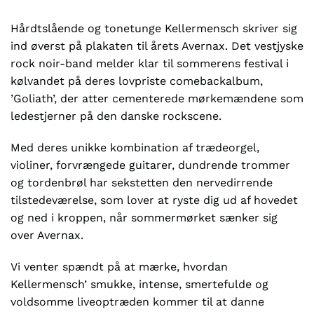
Hårdtslående og tonetunge Kellermensch skriver sig
ind øverst på plakaten til årets Avernax. Det vestjyske
rock noir-band melder klar til sommerens festival i
kølvandet på deres lovpriste comebackalbum,
’Goliath’, der atter cementerede mørkemændene som
ledestjerner på den danske rockscene.
Med deres unikke kombination af trædeorgel,
violiner, forvrængede guitarer, dundrende trommer
og tordenbrøl har sekstetten den nervedirrende
tilstedeværelse, som lover at ryste dig ud af hovedet
og ned i kroppen, når sommermørket sænker sig
over Avernax.
Vi venter spændt på at mærke, hvordan
Kellermensch’ smukke, intense, smertefulde og
voldsomme liveoptræden kommer til at danne