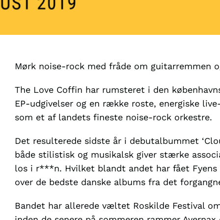
Mørk noise-rock med fråde om guitarremmen og 
The Love Coffin har rumsteret i den københavn
EP-udgivelser og en række roste, energiske live
som et af landets fineste noise-rock orkestre.
Det resulterede sidste år i debutalbummet ‘Clou
både stilistisk og musikalsk giver stærke asso
los i r***n. Hvilket blandt andet har fået Fyens 
over de bedste danske albums fra det forgangne
Bandet har allerede væltet Roskilde Festival om
inden de senere på sommeren rammer Avernax og