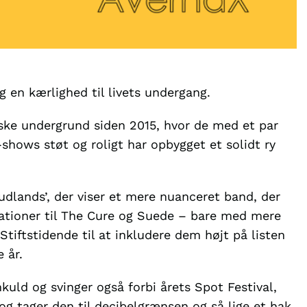
en kærlighed til livets undergang.
ske undergrund siden 2015, hvor de med et par
-shows støt og roligt har opbygget et solidt ry
dlands’, der viser et mere nuanceret band, der
ciationer til The Cure og Suede – bare med mere
Stiftstidende til at inkludere dem højt på listen
 år.
kuld og svinger også forbi årets Spot Festival,
 tager den til decibelgrænsen og så lige et hak