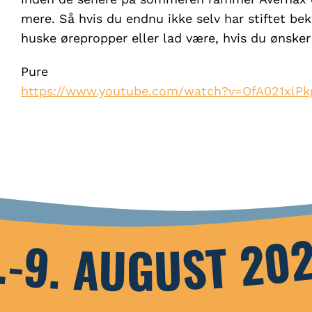
mere. Så hvis du endnu ikke selv har stiftet be
huske ørepropper eller lad være, hvis du ønsker 
Pure
https://www.youtube.com/watch?v=OfA021xlPk
.-9. AUGUST 20