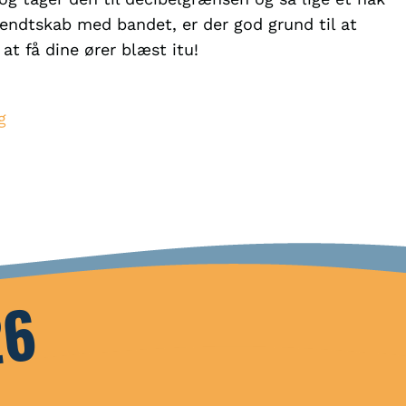
kendtskab med bandet, er der god grund til at
at få dine ører blæst itu!
g
26