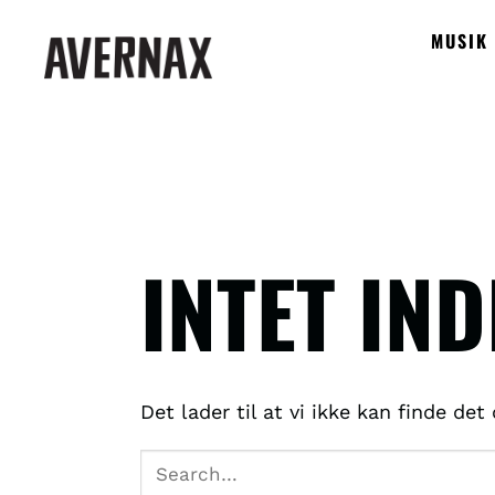
Fortsæt
MUSIK
til
indhold
INTET IN
6. - 9. AUGUST 2026
Det lader til at vi ikke kan finde de