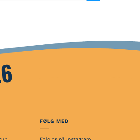
26
FØLG MED
rup
Følg os på
Instagram