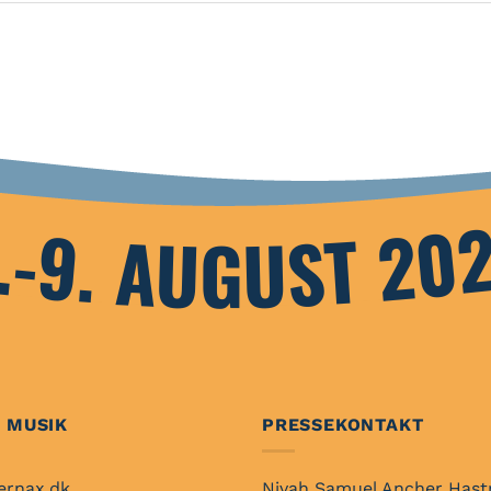
.-9. AUGUST 20
 MUSIK
PRESSEKONTAKT
ernax.dk
Nivah Samuel Ancher Hast