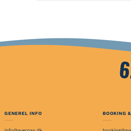
6
GENEREL INFO
BOOKING &
info@avernax.dk
booking@av