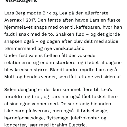
festivaldagene.
Lars Berg mødte Birk og Lea på den allerførste
Avernax i 2017. Den første aften havde Lars en flaske
hjemmelavet snaps med over til kaffebaren, hvor han
faldt i snak med de to. Snakken flød – og det gjorde
snapsen også – og dagen efter blev delt med solide
tømmermænd og nye venskabsbånd.
Under festivalens fællesmåltider voksede
relationerne sig endnu stærkere, og i løbet af dagene
blev kredsen større. Blandt andre mødte Lars også
Multi og hendes venner, som lå i teltene ved siden af.
Siden dengang er der kun kommet flere til: Lea’s
forældre og bror, og Lars har også fået lokket flere
af sine egne venner med. De ser stadig hinanden –
ikke bare på Avernax, men også til fødselsdage,
børnefødselsdage, flyttedage, julefrokoster og
koncerter, især med Ibrahim Electric.