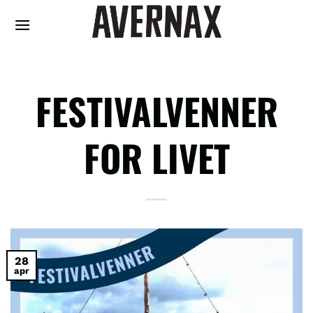
Fortsæt
til
indhold
FESTIVALVENNER
FOR LIVET
28
apr