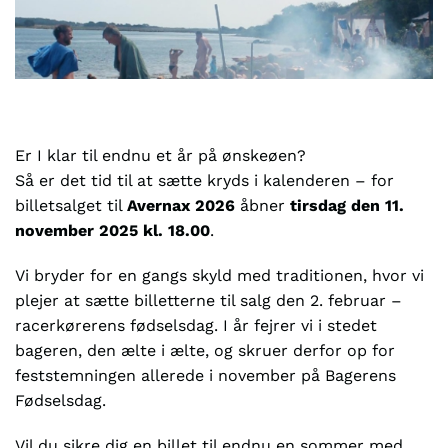
Er I klar til endnu et år på ønskeøen?
Så er det tid til at sætte kryds i kalenderen – for
billetsalget til
Avernax 2026
åbner
tirsdag den 11.
november 2025 kl. 18.00
.
Vi bryder for en gangs skyld med traditionen, hvor vi
plejer at sætte billetterne til salg den 2. februar –
racerkørerens fødselsdag. I år fejrer vi i stedet
bageren, den ælte i ælte, og skruer derfor op for
feststemningen allerede i november på Bagerens
Fødselsdag.
Vil du sikre dig en billet til endnu en sommer med