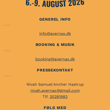
6.-9. AUGUST 2026
GENEREL INFO
info@avernax.dk
BOOKING & MUSIK
booking@avernax.dk
PRESSEKONTAKT
Nivah Samuel Ancher Hastrup
nivah.avernax@gmail.com
Tlf.
30281983
FØLG MED