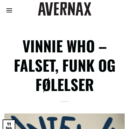
Fortsæt
til
indhold
VINNIE WHO –
FALSET, FUNK OG
FØLELSER
11
feb