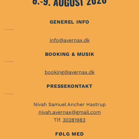
6.-9. AUGUST 2026
GENEREL INFO
info@avernax.dk
BOOKING & MUSIK
booking@avernax.dk
PRESSEKONTAKT
Nivah Samuel Ancher Hastrup
nivah.avernax@gmail.com
Tlf.
30281983
FØLG MED