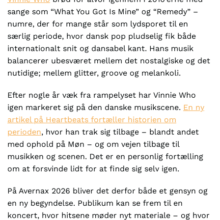
sange som “What You Got Is Mine” og “Remedy” –
numre, der for mange står som lydsporet til en
særlig periode, hvor dansk pop pludselig fik både
internationalt snit og dansabel kant. Hans musik
balancerer ubesværet mellem det nostalgiske og det
nutidige; mellem glitter, groove og melankoli.
Efter nogle år væk fra rampelyset har Vinnie Who
igen markeret sig på den danske musikscene.
En ny
artikel på Heartbeats fortæller historien om
perioden
, hvor han trak sig tilbage – blandt andet
med ophold på Møn – og om vejen tilbage til
musikken og scenen. Det er en personlig fortælling
om at forsvinde lidt for at finde sig selv igen.
På Avernax 2026 bliver det derfor både et gensyn og
en ny begyndelse. Publikum kan se frem til en
koncert, hvor hitsene møder nyt materiale – og hvor