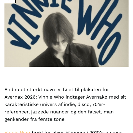
Endnu et stærkt navn er føjet til plakaten for
Avernax 2026: Vinnie Who indtager Avernakø med sit
karakteristiske univers af indie, disco, 70’er-
referencer, jazzede nuancer og den falset, man
genkender fra første tone.
Vinnie Who
brød for alvor igennem i 2010’erne med