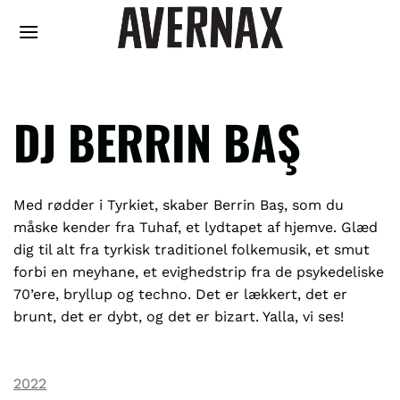
Fortsæt
til
indhold
DJ BERRIN BAŞ
Med rødder i Tyrkiet, skaber Berrin Baş, som du
måske kender fra Tuhaf, et lydtapet af hjemve. Glæd
dig til alt fra tyrkisk traditionel folkemusik, et smut
forbi en meyhane, et evighedstrip fra de psykedeliske
70’ere, bryllup og techno. Det er lækkert, det er
brunt, det er dybt, og det er bizart. Yalla, vi ses!
2022