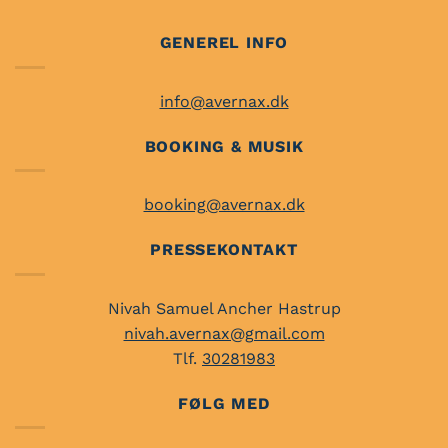
GENEREL INFO
info@avernax.dk
BOOKING & MUSIK
booking@avernax.dk
PRESSEKONTAKT
Nivah Samuel Ancher Hastrup
nivah.avernax@gmail.com
Tlf.
30281983
FØLG MED