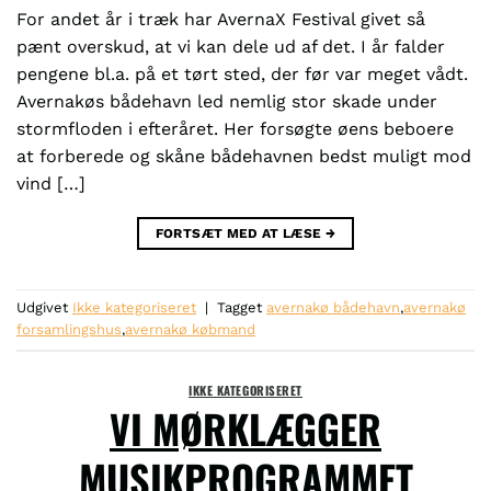
For andet år i træk har AvernaX Festival givet så
pænt overskud, at vi kan dele ud af det. I år falder
pengene bl.a. på et tørt sted, der før var meget vådt.
Avernakøs bådehavn led nemlig stor skade under
stormfloden i efteråret. Her forsøgte øens beboere
at forberede og skåne bådehavnen bedst muligt mod
vind […]
FORTSÆT MED AT LÆSE
→
Udgivet
Ikke kategoriseret
|
Tagget
avernakø bådehavn
,
avernakø
forsamlingshus
,
avernakø købmand
IKKE KATEGORISERET
VI MØRKLÆGGER
MUSIKPROGRAMMET