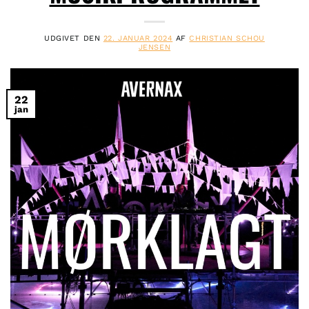
UDGIVET DEN
22. JANUAR 2024
AF
CHRISTIAN SCHOU
JENSEN
22
jan