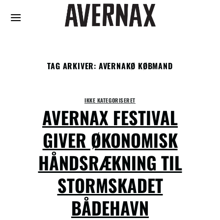
Fortsæt
til
indhold
TAG ARKIVER:
AVERNAKØ KØBMAND
IKKE KATEGORISERET
AVERNAX FESTIVAL
GIVER ØKONOMISK
HÅNDSRÆKNING TIL
STORMSKADET
BÅDEHAVN