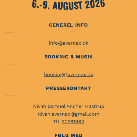
6.-9. AUGUST 2026
GENEREL INFO
info@avernax.dk
BOOKING & MUSIK
booking@avernax.dk
PRESSEKONTAKT
Nivah Samuel Ancher Hastrup
nivah.avernax@gmail.com
Tlf.
30281983
FØLG MED