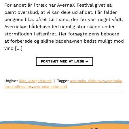
For andet år i træk har AvernaX Festival givet så
pænt overskud, at vi kan dele ud af det. I år falder
pengene bl.a. på et tørt sted, der før var meget vådt.
Avernakøs bådehavn led nemlig stor skade under
stormfloden i efteråret. Her forsøgte øens beboere
at forberede og skåne bådehavnen bedst muligt mod
vind […]
FORTSÆT MED AT LÆSE
→
Udgivet
Ikke kategoriseret
|
Tagget
avernakø bådehavn
,
avernakø
forsamlingshus
,
avernakø købmand